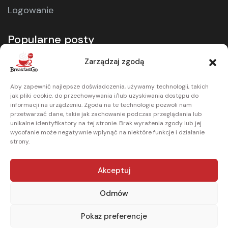
Logowanie
Popularne posty
Zarządzaj zgodą
19.04.2026
Rezerwacja miejsc przy...
Aby zapewnić najlepsze doświadczenia, używamy technologii, takich
jak pliki cookie, do przechowywania i/lub uzyskiwania dostępu do
informacji na urządzeniu. Zgoda na te technologie pozwoli nam
przetwarzać dane, takie jak zachowanie podczas przeglądania lub
unikalne identyfikatory na tej stronie. Brak wyrażenia zgody lub jej
19.03.2026
wycofanie może negatywnie wpłynąć na niektóre funkcje i działanie
Rezerwacja miejsca przy...
strony.
Akceptuj
Odmów
Pokaż preferencje